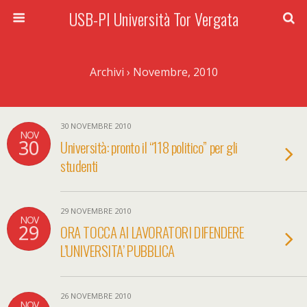
USB-PI Università Tor Vergata
Archivi › Novembre, 2010
30 NOVEMBRE 2010
NOV
30
Università: pronto il “118 politico” per gli
studenti
29 NOVEMBRE 2010
NOV
29
ORA TOCCA AI LAVORATORI DIFENDERE
L’UNIVERSITA’ PUBBLICA
26 NOVEMBRE 2010
NOV