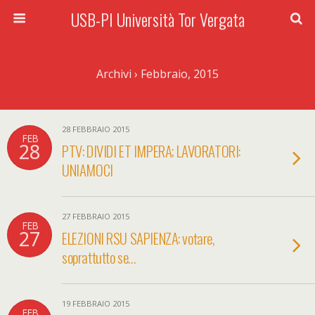
USB-PI Università Tor Vergata
Archivi › Febbraio, 2015
28 FEBBRAIO 2015
FEB
28
PTV: DIVIDI ET IMPERA; LAVORATORI:
UNIAMOCI
27 FEBBRAIO 2015
FEB
27
ELEZIONI RSU SAPIENZA: votare,
soprattutto se…
19 FEBBRAIO 2015
FEB