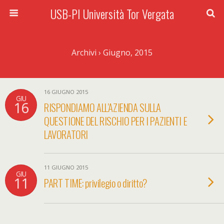
USB-PI Università Tor Vergata
Archivi › Giugno, 2015
16 GIUGNO 2015
GIU
16
RISPONDIAMO ALL’AZIENDA SULLA
QUESTIONE DEL RISCHIO PER I PAZIENTI E
LAVORATORI
11 GIUGNO 2015
GIU
11
PART TIME: privilegio o diritto?