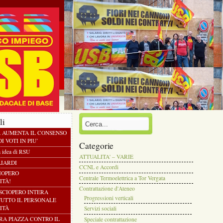
li
À AUMENTA IL CONSENSO
I VOTI IN PIU’
Categorie
a idea di RSU
ATTUALITA' – VARIE
LIARDI
CCNL e Accordi
CIOPERO
Centrale Termoelettrica a Tor Vergata
ITÀ!
Contrattazione d'Ateneo
 SCIOPERO INTERA
Progressioni verticali
TUTTO IL PERSONALE
ITÀ
Servizi sociali
TRA PIAZZA CONTRO IL
Speciale contrattazione