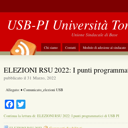
USB-PI Università To
Unione Sindacale di Base
Chi siamo
Contatti
Modulo di adesione al sindacato
ELEZIONI RSU 2022: I punti programmat
pubblicato il 31 Marzo, 2022
Allegato: ♦ Comunicato_elezioni USB
Facebook
Twitter
Continua la lettura di: ELEZIONI RSU 2022: I punti programmatici di USB PI
su