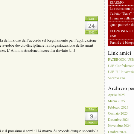
RIARMO
La ricerca non po
l’effetto “Serra”.
15 marzo nella pi
Mar
24
Quali politiche d
ELEZIONI RSU 
2022
USB!
a definizione dell’accordo sul Regolamento per l’applicazione
Perché c’è biso
e avrebbe dovuto disciplinare la riorganizzazione dello smart
marzo. L’ Amministrazione, invece, ha rinviato […]
Link amici
FACEBOOK: USB PI
USB Confederazi
USB PI Università
Vecchio sito
Archivio pe
Aprile 2025
Marzo 2025
Febbraio 2025
Mar
Gennaio 2025
9
Dicembre 2024
2022
Novembre 2024
i e il prossimo si terrà il 14 marzo. Si procede dunque secondo la
Ottobre 2024