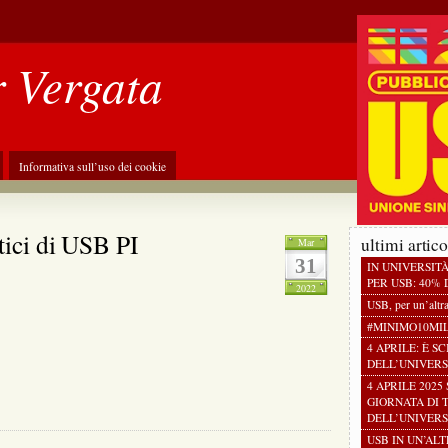
r Vergata
Informativa sull’uso dei cookie
ici di USB PI
ultimi artico
Mar
31
IN UNIVERSIT
PER USB: 40% D
2022
USB, per un’altr
#MINIMO10MI
4 APRILE: È S
DELL’UNIVERS
4 APRILE 2025
GIORNATA DI 
DELL’UNIVERS
USB IN UN’AL