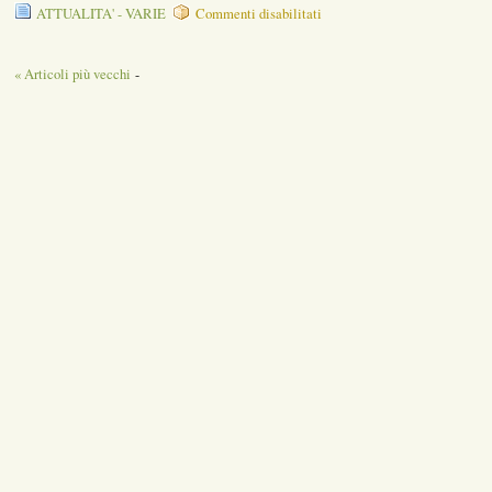
su
ATTUALITA' - VARIE
Commenti disabilitati
8
Marzo,
è
« Articoli più vecchi
-
ancora
sciopero
generale
USB