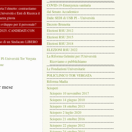
COVID-19-Emergenza sanitaria
rta l’elmetto: contrastiamo
dal Senato Accademico
 Università e Enti di Ricerca il
azza giusta
Dalle SEDI di USB PI – Università
i sviluppo per il personale?
Decreto Brunetta
2025. CANDIDATI CON
Elezioni RSU 2012
Elezioni RSU 2015
gno di un Sindacato LIBERO
Elezioni RSU 2018
ELEZIONI RSU 2022
La Riforma Gelmini per l'Università
-Università Tor Vergata
Riceviamo e pubblichiamo
one
Le Fondazioni Universitarie
POLICLINICO TOR VERGATA
Riforma Madia
r mese
Scioperi
Sciopero 10 novembre 2017
Sciopero 14 giugno 2010
Sciopero 18 ottobre 2013
Sciopero 2 luglio 2020
Sciopero 21 ottobre 2016
Sciopero 22 giugno 2012
Sciopero 24 ottobre 2014