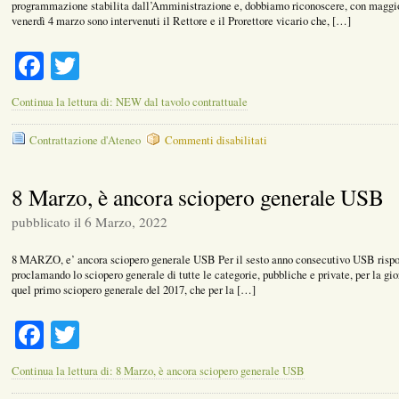
programmazione stabilita dall’Amministrazione e, dobbiamo riconoscere, con maggior 
venerdì 4 marzo sono intervenuti il Rettore e il Prorettore vicario che, […]
Facebook
Twitter
Continua la lettura di: NEW dal tavolo contrattuale
su
Contrattazione d'Ateneo
Commenti disabilitati
NEW
dal
tavolo
8 Marzo, è ancora sciopero generale USB
contrattuale
pubblicato il 6 Marzo, 2022
8 MARZO, e’ ancora sciopero generale USB Per il sesto anno consecutivo USB rispo
proclamando lo sciopero generale di tutte le categorie, pubbliche e private, per la g
quel primo sciopero generale del 2017, che per la […]
Facebook
Twitter
Continua la lettura di: 8 Marzo, è ancora sciopero generale USB