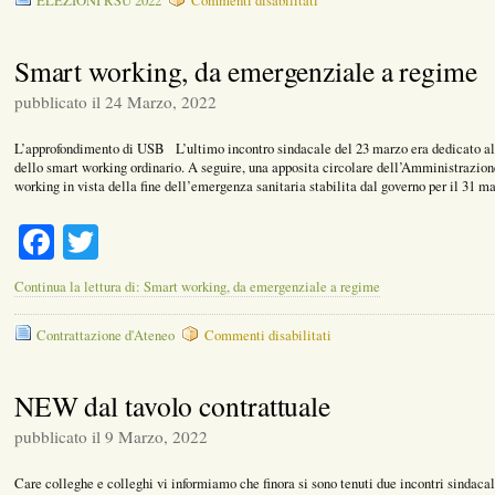
ELEZIONI RSU 2022
Commenti disabilitati
ELEZIONI
RSU
2022:
Smart working, da emergenziale a regime
I
punti
pubblicato il 24 Marzo, 2022
programmatici
di
L’approfondimento di USB L’ultimo incontro sindacale del 23 marzo era dedicato all
USB
dello smart working ordinario. A seguire, una apposita circolare dell’Amministrazion
PI
working in vista della fine dell’emergenza sanitaria stabilita dal governo per il 31 
Facebook
Twitter
Continua la lettura di: Smart working, da emergenziale a regime
su
Contrattazione d'Ateneo
Commenti disabilitati
Smart
working,
da
NEW dal tavolo contrattuale
emergenziale
a
pubblicato il 9 Marzo, 2022
regime
Care colleghe e colleghi vi informiamo che finora si sono tenuti due incontri sindacal