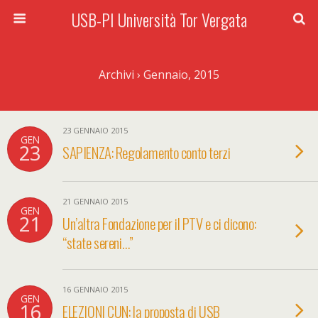
USB-PI Università Tor Vergata
Archivi › Gennaio, 2015
23 GENNAIO 2015
GEN
23
SAPIENZA: Regolamento conto terzi
21 GENNAIO 2015
GEN
21
Un’altra Fondazione per il PTV e ci dicono:
“state sereni…”
16 GENNAIO 2015
GEN
16
ELEZIONI CUN: la proposta di USB