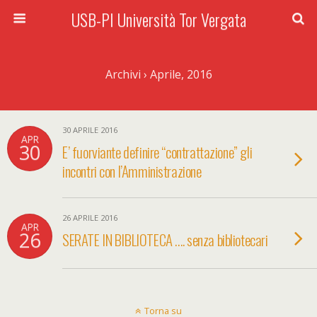
USB-PI Università Tor Vergata
Archivi › Aprile, 2016
30 APRILE 2016
APR
30
E’ fuorviante definire “contrattazione” gli
incontri con l’Amministrazione
26 APRILE 2016
APR
26
SERATE IN BIBLIOTECA …. senza bibliotecari
Torna su