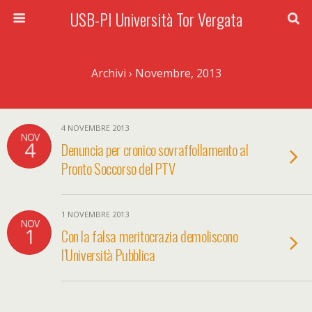
USB-PI Università Tor Vergata
Archivi › Novembre, 2013
4 NOVEMBRE 2013
NOV
4
Denuncia per cronico sovraffollamento al
Pronto Soccorso del PTV
1 NOVEMBRE 2013
NOV
1
Con la falsa meritocrazia demoliscono
l’Università Pubblica