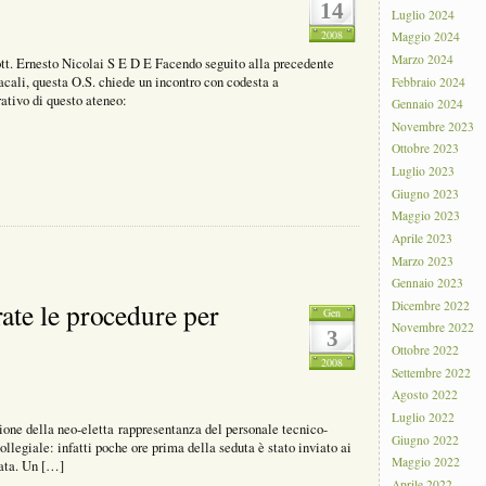
14
Luglio 2024
2008
Maggio 2024
Marzo 2024
t. Ernesto Nicolai S E D E Facendo seguito alla precedente
acali, questa O.S. chiede un incontro con codesta a
Febbraio 2024
ativo di questo ateneo:
Gennaio 2024
Novembre 2023
Ottobre 2023
Luglio 2023
Giugno 2023
Maggio 2023
Aprile 2023
Marzo 2023
Gennaio 2023
ate le procedure per
Dicembre 2022
Gen
Novembre 2022
3
Ottobre 2022
2008
Settembre 2022
Agosto 2022
Luglio 2022
one della neo-eletta rappresentanza del personale tecnico-
Giugno 2022
legiale: infatti poche ore prima della seduta è stato inviato ai
Maggio 2022
gata. Un […]
Aprile 2022