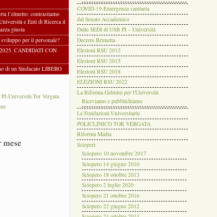
COVID-19-Emergenza sanitaria
rta l’elmetto: contrastiamo
dal Senato Accademico
 Università e Enti di Ricerca il
azza giusta
Dalle SEDI di USB PI – Università
i sviluppo per il personale?
Decreto Brunetta
2025. CANDIDATI CON
Elezioni RSU 2012
Elezioni RSU 2015
gno di un Sindacato LIBERO
Elezioni RSU 2018
ELEZIONI RSU 2022
La Riforma Gelmini per l'Università
-Università Tor Vergata
Riceviamo e pubblichiamo
one
Le Fondazioni Universitarie
POLICLINICO TOR VERGATA
Riforma Madia
r mese
Scioperi
Sciopero 10 novembre 2017
Sciopero 14 giugno 2010
Sciopero 18 ottobre 2013
Sciopero 2 luglio 2020
Sciopero 21 ottobre 2016
Sciopero 22 giugno 2012
Sciopero 24 ottobre 2014