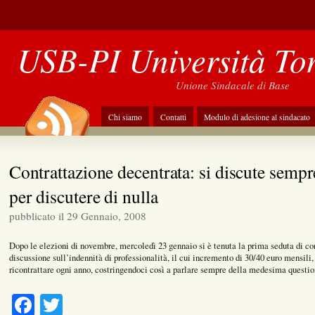
USB-PI Università To
Unione Sindacale di Base
Chi siamo
Contatti
Modulo di adesione al sindacato
Contrattazione decentrata: si discute semp
per discutere di nulla
pubblicato il 29 Gennaio, 2008
Dopo le elezioni di novembre, mercoledì 23 gennaio si è tenuta la prima seduta di co
discussione sull’indennità di professionalità, il cui incremento di 30/40 euro mensil
ricontrattare ogni anno, costringendoci così a parlare sempre della medesima questio
Facebook
Twitter