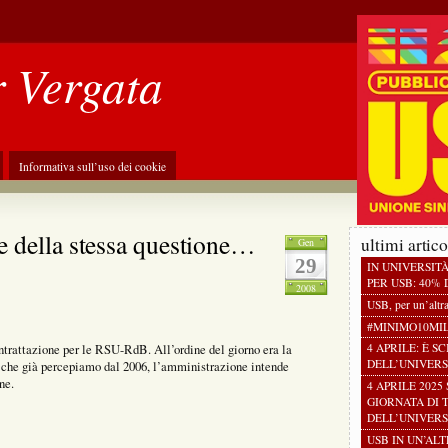
r Vergata
Informativa sull’uso dei cookie
re della stessa questione…
ultimi artico
Gen
29
IN UNIVERSIT
PER USB: 40% D
2008
USB, per un’altr
#MINIMO10MI
ntrattazione per le RSU-RdB. All’ordine del giorno era la
4 APRILE: È S
DELL’UNIVERS
i, che già percepiamo dal 2006, l’amministrazione intende
ne.
4 APRILE 2025
GIORNATA DI 
DELL’UNIVERS
USB IN UN’AL