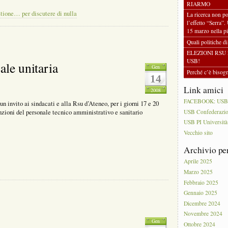
RIARMO
stione… per discutere di nulla
La ricerca non po
l’effetto “Serra”.
15 marzo nella pi
Quali politiche d
ELEZIONI RSU 
USB!
cale unitaria
Gen
Perché c’è biso
14
Link amici
2008
FACEBOOK: USB PI
n invito ai sindacati e alla Rsu d’Ateneo, per i giorni 17 e 20
nzioni del personale tecnico amministrativo e sanitario
USB Confederazi
USB PI Università
Vecchio sito
Archivio pe
Aprile 2025
Marzo 2025
Febbraio 2025
Gennaio 2025
Dicembre 2024
Novembre 2024
Gen
Ottobre 2024