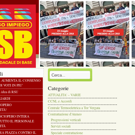
li
À AUMENTA IL CONSENSO
I VOTI IN PIU’
Categorie
a idea di RSU
ATTUALITA' – VARIE
LIARDI
CCNL e Accordi
CIOPERO
Centrale Termoelettrica a Tor Vergata
ITÀ!
Contrattazione d'Ateneo
 SCIOPERO INTERA
Progressioni verticali
TUTTO IL PERSONALE
ITÀ
Servizi sociali
TRA PIAZZA CONTRO IL
Speciale contrattazione