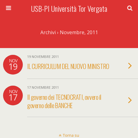
USB-PI Università Tor Vergata
Archivi › Novembre, 2011
19 NOVEMBRE 2011
NOV
19
IL CURRICULUM DEL NUOVO MINISTRO
17 NOVEMBRE 2011
NOV
17
Il governo dei TECNOCRATI, ovvero il
governo delle BANCHE
Torna su