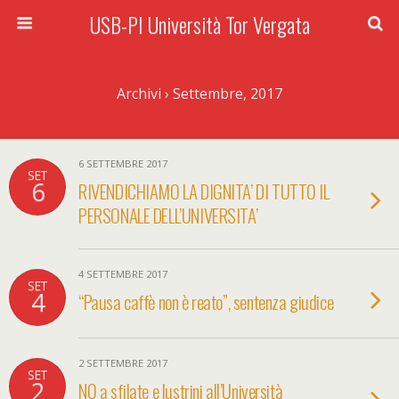
USB-PI Università Tor Vergata
Archivi › Settembre, 2017
6 SETTEMBRE 2017
SET
6
RIVENDICHIAMO LA DIGNITA’ DI TUTTO IL
PERSONALE DELL’UNIVERSITA’
4 SETTEMBRE 2017
SET
4
“Pausa caffè non è reato”, sentenza giudice
2 SETTEMBRE 2017
SET
2
NO a sfilate e lustrini all’Università