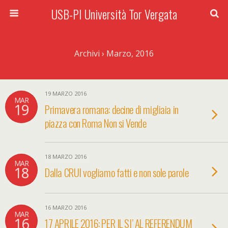
USB-PI Università Tor Vergata
Archivi › Marzo, 2016
19 MARZO 2016
MAR
19
Primavera romana: decine di migliaia in
piazza con Roma Non si Vende
18 MARZO 2016
MAR
18
Dalla CRUI vogliamo fatti e non sole parole
16 MARZO 2016
MAR
16
17 APRILE 2016: PER IL SI’ AL REFERENDUM