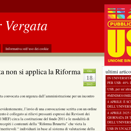
r Vergata
Informativa sull’uso dei cookie
ata non si applica la Riforma
ultimi artico
Giu
18
IN UNIVERSIT
PER USB: 40% D
2012
USB, per un’altr
#MINIMO10MI
ata convocata con urgenza dall’amministrazione per un incontro
4 APRILE: È S
DELL’UNIVERS
 evidentemente, l’invio di una convocazione scritta con un ordine
4 APRILE 2025
to è collegato ai rilievi pressanti espressi dai Revisori dei
GIORNATA DI 
el MEF) circa la costituzione del fondo 2011 e le modalità di
DELL’UNIVERS
 recepiti i contenuti della “Riforma Brunetta” che vieta la
“meritevoli “ individuati in base al sistema di valutazione della
USB IN UN’AL