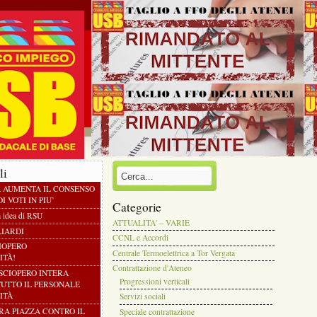
li
À AUMENTA IL CONSENSO
I VOTI IN PIU’
Categorie
a idea di RSU
ATTUALITA' – VARIE
LIARDI
CCNL e Accordi
CIOPERO
Centrale Termoelettrica a Tor Vergata
ITÀ!
Contrattazione d'Ateneo
 SCIOPERO INTERA
Progressioni verticali
TUTTO IL PERSONALE
ITÀ
Servizi sociali
TRA PIAZZA CONTRO IL
Speciale contrattazione