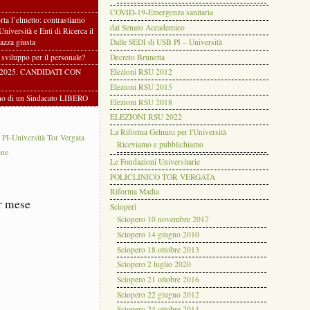
COVID-19-Emergenza sanitaria
rta l’elmetto: contrastiamo
dal Senato Accademico
 Università e Enti di Ricerca il
azza giusta
Dalle SEDI di USB PI – Università
i sviluppo per il personale?
Decreto Brunetta
2025. CANDIDATI CON
Elezioni RSU 2012
Elezioni RSU 2015
gno di un Sindacato LIBERO
Elezioni RSU 2018
ELEZIONI RSU 2022
La Riforma Gelmini per l'Università
-Università Tor Vergata
Riceviamo e pubblichiamo
one
Le Fondazioni Universitarie
POLICLINICO TOR VERGATA
Riforma Madia
r mese
Scioperi
Sciopero 10 novembre 2017
Sciopero 14 giugno 2010
Sciopero 18 ottobre 2013
Sciopero 2 luglio 2020
Sciopero 21 ottobre 2016
Sciopero 22 giugno 2012
Sciopero 24 ottobre 2014