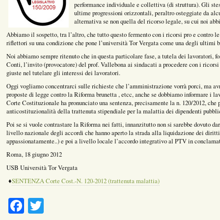
performance individuale e collettiva (di struttura). Gli ste
ultime progressioni orizzontali, peraltro osteggiate da alc
alternativa se non quella del ricorso legale, su cui noi ab
Abbiamo il sospetto, tra l’altro, che tutto questo fermento con i ricorsi pro e contro 
riflettori su una condizione che pone l’università Tor Vergata come una degli ultimi 
Noi abbiamo sempre ritenuto che in questa particolare fase, a tutela dei lavoratori, fos
Conti, l’invito (provocatore) del prof. Vallebona ai sindacati a procedere con i ricors
giuste nel tutelare gli interessi dei lavoratori.
Oggi vogliamo concentrarci sulle richieste che l’amministrazione vorrà porci, ma av
proposte di legge contro la Riforma brunetta , etcc, anche se dobbiamo informare i lavo
Corte Costituzionale ha pronunciato una sentenza, precisamente la n. 120/2012, che pr
anticostituzionalità della trattenuta stipendiale per la malattia dei dipendenti pubbli
Poi se si vuole contrastare la Riforma nei fatti, innanzitutto non si sarebbe dovuto da
livello nazionale degli accordi che hanno aperto la strada alla liquidazione dei diritti
appassionatamente..) e poi a livello locale l’accordo integrativo al PTV in conclama
Roma, 18 giugno 2012
USB Università Tor Vergata
♦
SENTENZA Corte Cost.-N. 120-2012 (trattenuta malattia)
Facebook
Twitter