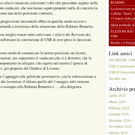
RIARMO
ssi rilievi (mancata selezione) volti alle procedure seguite nelle
uni sindacati, che non hanno saputo proporre nulla di concreto in
La ricerca non po
biamo una netta posizione contraria.
l’effetto “Serra”.
15 marzo nella pi
le progressioni orizzontali abbia in qualche modo acceso i
Quali politiche d
baluardi a resistenza della attuazione della Riforma Brunetta.
ELEZIONI RSU 
se meglio tenere tutto sotto tono: i rilievi dei Revisori dei
USB!
i rafforzano la convinzione di USB di aver preso le decisioni
Perché c’è biso
Link amici
remo modo di comunicare la nostra posizione sui ricorsi,
ratori, ma soprattutto il sindacato che si è distratto, che la
FACEBOOK: USB PI
oponiamo in allegato, che rigetta nel merito l’ipotesi di
USB Confederazi
ci, già proposta dal Giudice di Livorno.
USB PI Università
re l’appoggio alle politiche governative, con la sottoscrizione a
Vecchio sito
 dei lavoratori (l’ultimo quello del 3 maggio, tutti insieme
to ossequio alla Riforma Brunetta e … alla dirigenza.
Archivio pe
Aprile 2025
Marzo 2025
Febbraio 2025
Gennaio 2025
Dicembre 2024
Novembre 2024
Ottobre 2024