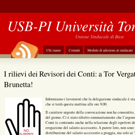
USB-PI Università To
Unione Sindacale di Base
Chi siamo
Contatti
Modulo di adesione al sindacato
I rilievi dei Revisori dei Conti: a Tor Verg
Brunetta!
Informiamo i lavoratori che la delegazione sindacale è st
che si terrà questa mattina alle ore 9,00.
Il carattere urgente della convocazione non ha consentito,
del giorno. Ci è stato riferito sommariamente che l’argomen
Conti (e contenute anche nella relazione degli ispettori d
erogazione del salario accessorio. A parere loro, non sono
distribuzione del salario accessorio a pioggia, ma solo ai 