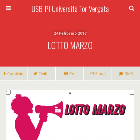
USB-PI Università Tor Vergata
24 Febbraio 2017
LOTTO MARZO
Condividi
Twitta
Pin
E-mail
SMS