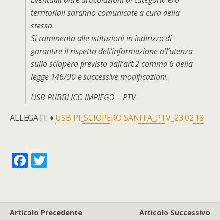
territoriali saranno comunicate a cura della
stessa.
Si rammenta alle istituzioni in indirizzo di
garantire il rispetto dell’informazione all’utenza
sullo sciopero previsto dall’art.2 comma 6 della
legge 146/90 e successive modificazioni.
USB PUBBLICO IMPIEGO – PTV
ALLEGATI: ♦
USB PI_SCIOPERO SANITA_PTV_23.02.18
F
T
ac
w
e
itt
b
er
Articolo Precedente
Articolo Successivo