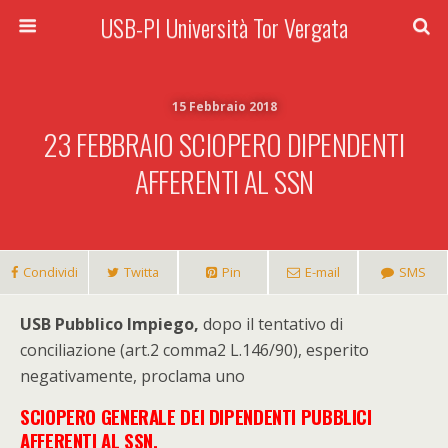
USB-PI Università Tor Vergata
15 Febbraio 2018
23 FEBBRAIO SCIOPERO DIPENDENTI
AFFERENTI AL SSN
Condividi
Twitta
Pin
E-mail
SMS
USB Pubblico Impiego,
dopo il tentativo di
conciliazione (art.2 comma2 L.146/90), esperito
negativamente, proclama uno
SCIOPERO GENERALE DEI DIPENDENTI PUBBLICI
AFFERENTI AL SSN,