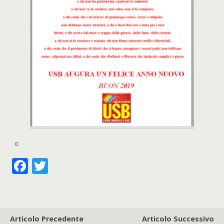
F
T
ac
w
e
itt
b
er
Articolo Precedente
Articolo Successivo