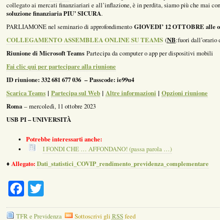
collegato ai mercati finanziariari e all’inflazione, è in perdita, siamo più che mai co
soluzione finanziaria PIU’ SICURA
.
GIOVEDI’ 12 OTTOBRE alle or
PARLIAMONE nel seminario di approfondimento
COLLEGAMENTO ASSEMBLEA ONLINE SU TEAMS
NB
(
:fuori dall’orario 
Riunione di Microsoft Teams
Partecipa da computer o app per dispositivi mobili
Fai clic qui per partecipare alla riunione
ID riunione: 332 681 677 036 – Passcode: ie99u4
Scarica Teams
|
Partecipa sul Web
|
Altre informazioni
|
Opzioni riunione
Roma
– mercoledì, 11 ottobre 2023
USB PI – UNIVERSITÀ
Potrebbe interessarti anche:
I FONDI CHE … AFFONDANO! (passa parola …)
Allegato:
Dati_statistici_COVIP_rendimento_previdenza_complementare
♦
Facebook
Twitter
TFR e Previdenza
Sottoscrivi gli
RSS
feed