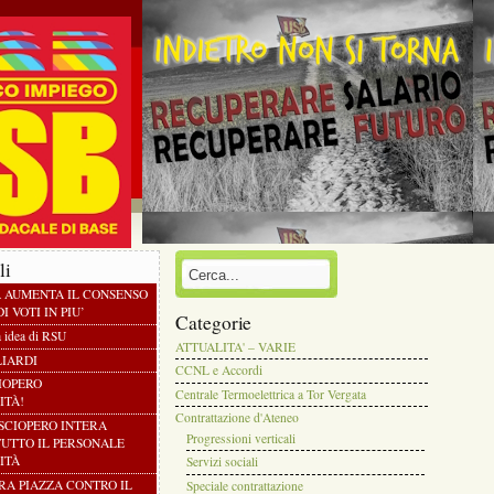
li
À AUMENTA IL CONSENSO
I VOTI IN PIU’
Categorie
a idea di RSU
ATTUALITA' – VARIE
LIARDI
CCNL e Accordi
CIOPERO
Centrale Termoelettrica a Tor Vergata
ITÀ!
Contrattazione d'Ateneo
 SCIOPERO INTERA
Progressioni verticali
TUTTO IL PERSONALE
ITÀ
Servizi sociali
TRA PIAZZA CONTRO IL
Speciale contrattazione