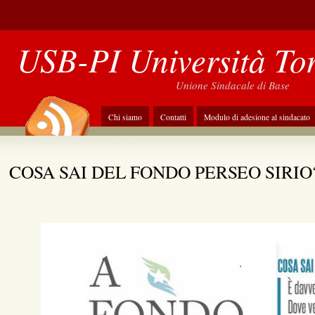
USB-PI Università To
Unione Sindacale di Base
Chi siamo
Contatti
Modulo di adesione al sindacato
COSA SAI DEL FONDO PERSEO SIRIO