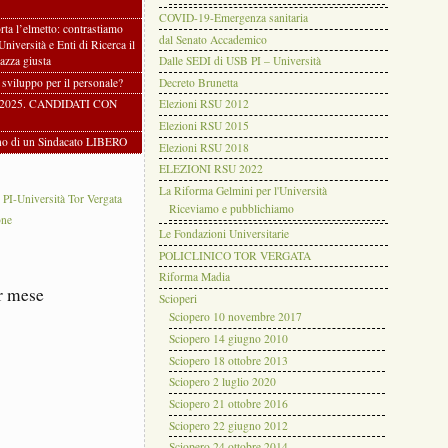
COVID-19-Emergenza sanitaria
rta l’elmetto: contrastiamo
dal Senato Accademico
 Università e Enti di Ricerca il
azza giusta
Dalle SEDI di USB PI – Università
i sviluppo per il personale?
Decreto Brunetta
2025. CANDIDATI CON
Elezioni RSU 2012
Elezioni RSU 2015
gno di un Sindacato LIBERO
Elezioni RSU 2018
ELEZIONI RSU 2022
La Riforma Gelmini per l'Università
-Università Tor Vergata
Riceviamo e pubblichiamo
one
Le Fondazioni Universitarie
POLICLINICO TOR VERGATA
Riforma Madia
r mese
Scioperi
Sciopero 10 novembre 2017
Sciopero 14 giugno 2010
Sciopero 18 ottobre 2013
Sciopero 2 luglio 2020
Sciopero 21 ottobre 2016
Sciopero 22 giugno 2012
Sciopero 24 ottobre 2014