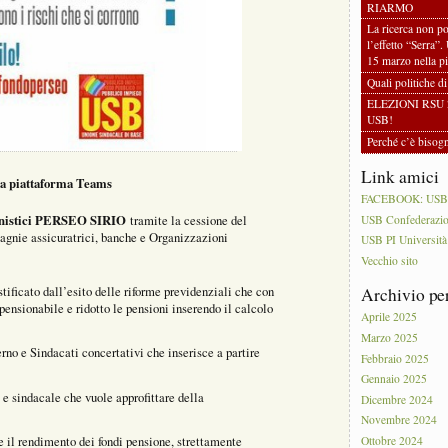
RIARMO
La ricerca non po
l’effetto “Serra”.
15 marzo nella pi
Quali politiche d
ELEZIONI RSU 
USB!
Perché c’è biso
Link amici
lla piattaforma Teams
FACEBOOK: USB PI
onistici PERSEO SIRIO
tramite la cessione del
USB Confederazi
agnie assicuratrici, banche e Organizzazioni
USB PI Università
Vecchio sito
ustificato dall’esito delle riforme previdenziali che con
Archivio pe
ensionabile e ridotto le pensioni inserendo il calcolo
Aprile 2025
Marzo 2025
rno e Sindacati concertativi che inserisce a partire
Febbraio 2025
Gennaio 2025
 e sindacale che vuole approfittare della
Dicembre 2024
Novembre 2024
il rendimento dei fondi pensione, strettamente
Ottobre 2024