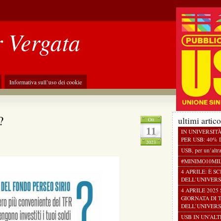
r Vergata
Informativa sull’uso dei cookie
?
ultimi artico
Ott
11
IN UNIVERSIT
PER USB: 40% D
2023
USB, per un’altr
#MINIMO10MI
4 APRILE: È S
DELL’UNIVERS
4 APRILE 2025
GIORNATA DI 
DELL’UNIVERS
USB IN UN’AL