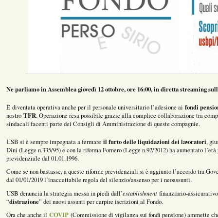
Ne parliamo in Assemblea giovedì 12 ottobre, ore 16:00, in diretta streaming su
fondi pensi
È diventata operativa anche per il personale universitario l’adesione ai
TFR
nostro
. Operazione resa possibile grazie alla complice collaborazione tra comp
sindacali facenti parte dei Consigli di Amministrazione di queste compagnie.
il furto delle liquidazioni dei lavoratori
USB si è sempre impegnata a fermare
, gi
Dini (Legge n.335/95) e con la riforma Fornero (Legge n.92/2012) ha aumentato l’età p
previdenziale dal 01.01.1996.
Come se non bastasse, a queste riforme previdenziali si è aggiunto l’accordo tra Gove
dal 01/01/2019 l’inaccettabile regola del silenzio/assenso per i neoassunti.
establishment
USB denuncia la strategia messa in piedi dall’
finanziario-assicurativo
distrazione
“
” dei nuovi assunti per carpire iscrizioni al Fondo.
COVIP
Ora che anche il
(Commissione di vigilanza sui fondi pensione) ammette che 