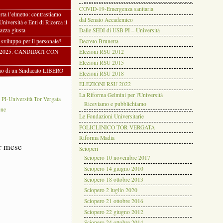
COVID-19-Emergenza sanitaria
rta l’elmetto: contrastiamo
dal Senato Accademico
 Università e Enti di Ricerca il
azza giusta
Dalle SEDI di USB PI – Università
i sviluppo per il personale?
Decreto Brunetta
2025. CANDIDATI CON
Elezioni RSU 2012
Elezioni RSU 2015
gno di un Sindacato LIBERO
Elezioni RSU 2018
ELEZIONI RSU 2022
La Riforma Gelmini per l'Università
-Università Tor Vergata
Riceviamo e pubblichiamo
one
Le Fondazioni Universitarie
POLICLINICO TOR VERGATA
Riforma Madia
r mese
Scioperi
Sciopero 10 novembre 2017
Sciopero 14 giugno 2010
Sciopero 18 ottobre 2013
Sciopero 2 luglio 2020
Sciopero 21 ottobre 2016
Sciopero 22 giugno 2012
Sciopero 24 ottobre 2014