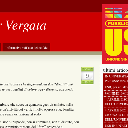
r Vergata
Informativa sull’uso dei cookie
ultimi artico
Giu
9
IN UNIVERSIT
PER USB: 40% D
2010
o particolare che disponendo di due “diritti” può
USB, per un’altr
rse per tonalità di colore o per disegno, a secondo
#MINIMO10MI
4 APRILE: È S
embrare che succeda quanto segue: da un lato, nulla
DELL’UNIVERS
e un’attività dei vertici molto operosa che, bandita
4 APRILE 2025
are senza esitazione al sodo.
GIORNATA DI 
DELL’UNIVERS
, non si risponde, non si comunica, non si discute, non
USB IN UN’AL
stessa Amministrazione del “fare” provvede a