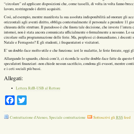
“circolare” ed applicare disposizioni che, come tasselli, di volta in volta fanno brecc
lavoro, restringendo i diritti acquisiti.
Così, ad esempio, mentre manifesta la sua assoluta indisponibilità ad onorare gli acc
orizzontali agli aventi diritto, obbliga contestualmente il personale a prendere 11 gio
chiusura delle strutture. Il paradosso è che finora tale decisione, che investe l’intera
intorno), non è stata ancora comunicata ufficialmente o formalmente a nessuno. Lo sa s
circolare sulla programmazione delle ferie. Ma, perplessi ci domandiamo, i docenti s
Natale e Ferragosto? E gli studenti, i frequentatori e visitatori.
E’ un double-face molto utile e che funziona: ieri le malattie, le ferie forzate, oggi g
Allargando lo sguardo, chissà com’è, ci ricorda le scelte double-face fatte da questo 
speculatori finanziari -non chiede nessun sacrificio, condona gli evasori, mentre cont
e i ceti sociali più bassi.
Allegati:
Lettera RdB-USB al Rettore
Facebook
Twitter
Contrattazione d'Ateneo
,
Speciale contrattazione
Sottoscrivi gli
RSS
feed