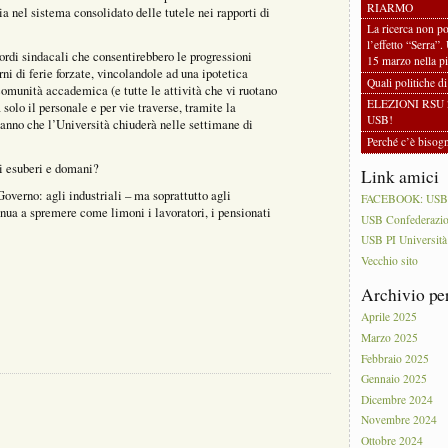
RIARMO
ia nel sistema consolidato delle tutele nei rapporti di
La ricerca non po
l’effetto “Serra”.
ordi sindacali che consentirebbero le progressioni
15 marzo nella pi
rni di ferie forzate, vincolandole ad una ipotetica
Quali politiche d
 comunità accademica (e tutte le attività che vi ruotano
ELEZIONI RSU 
olo il personale e per vie traverse, tramite la
USB!
anno che l’Università chiuderà nelle settimane di
Perché c’è biso
li esuberi e domani?
Link amici
Governo: agli industriali – ma soprattutto agli
FACEBOOK: USB PI
inua a spremere come limoni i lavoratori, i pensionati
USB Confederazi
USB PI Università
Vecchio sito
Archivio pe
Aprile 2025
Marzo 2025
Febbraio 2025
Gennaio 2025
Dicembre 2024
Novembre 2024
Ottobre 2024