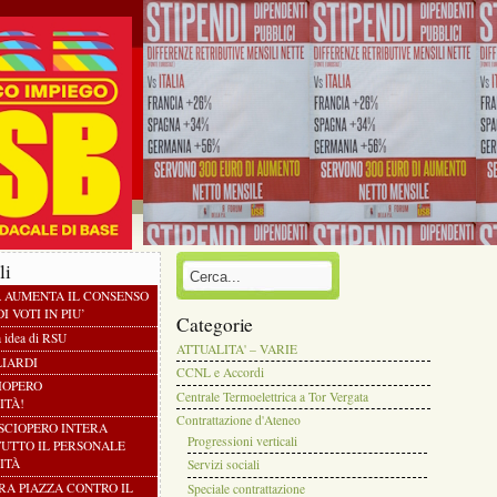
li
À AUMENTA IL CONSENSO
I VOTI IN PIU’
Categorie
a idea di RSU
ATTUALITA' – VARIE
LIARDI
CCNL e Accordi
CIOPERO
Centrale Termoelettrica a Tor Vergata
ITÀ!
Contrattazione d'Ateneo
 SCIOPERO INTERA
Progressioni verticali
TUTTO IL PERSONALE
ITÀ
Servizi sociali
TRA PIAZZA CONTRO IL
Speciale contrattazione