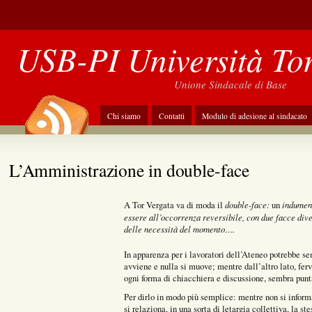
USB-PI Università To
Unione Sindacale di Base
Chi siamo
Contatti
Modulo di adesione al sindacato
L’Amministrazione in double-face
double-face:
indument
A Tor Vergata va di moda il
un
essere all’occorrenza reversibile, con due facce dive
delle necessità del momento….
In apparenza per i lavoratori dell’Ateneo potrebbe s
avviene e nulla si muove; mentre dall’altro lato, ferv
ogni forma di chiacchiera e discussione, sembra punt
Per dirlo in modo più semplice: mentre non si informa
si relaziona, in una sorta di letargia collettiva, la 